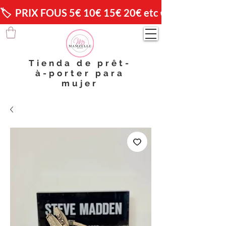
🏷️  PRIX FOUS 5€ 10€ 15€ 20€ etc 😱                🚚 
Tienda de prêt-
à-porter para
mujer