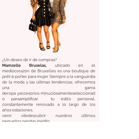
¿Un deseo de ir de compras?
Mamzelle Bruselas,
ubicado en el
medio
corazón
de Bruxelles
es una boutique de
prêt-à-porter para mujer. Siempre a la vanguardia
de la moda y las últimas tendencias, ofrecemos
una gama
de
ropa
y
accesorios
minuciosamente
seleccionad
o
para
amplificar
tu estilo personal,
constantemente renovado a lo largo de los
años
estaciones.
venir
vite
descubrir
nuestros últimos
pequeños
pepitas
inédito.
Nuestro
moneda:
Estar a la moda sin
comprometer el costo, la calidad y la comodidad.