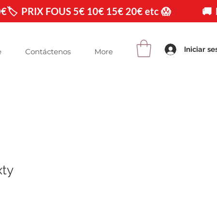
0€
Iniciar se
e
Contáctenos
More
xty