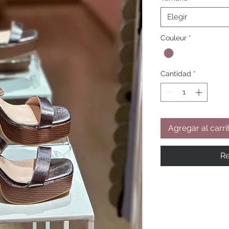
Elegir
Couleur
*
Cantidad
*
Agregar al carri
Re