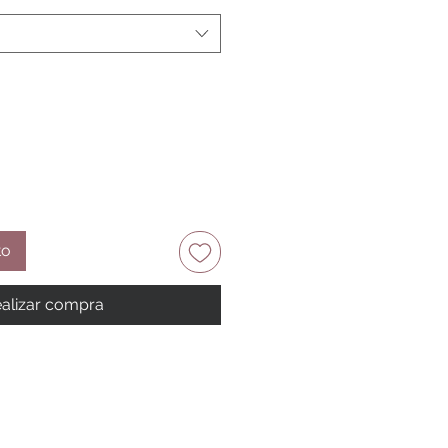
to
alizar compra