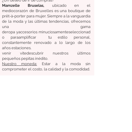
¿Un deseo de ir de compras?
Mamzelle Bruselas,
ubicado en el
medio
corazón
de Bruxelles
es una boutique de
prêt-à-porter para mujer. Siempre a la vanguardia
de la moda y las últimas tendencias, ofrecemos
una gama
de
ropa
y
accesorios
minuciosamente
seleccionad
o
para
amplificar
tu estilo personal,
constantemente renovado a lo largo de los
años
estaciones.
venir
vite
descubrir
nuestros últimos
pequeños
pepitas
inédito.
Nuestro
moneda:
Estar a la moda sin
comprometer el costo, la calidad y la comodidad.
Condiciones generales de venta
Devoluciones / Cambios
entregas
Síganos