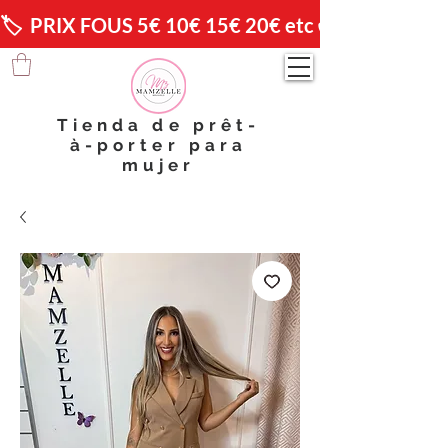
🏷️  PRIX FOUS 5€ 10€ 15€ 20€ etc 😱                🚚 
Tienda de prêt-
à-porter para
mujer