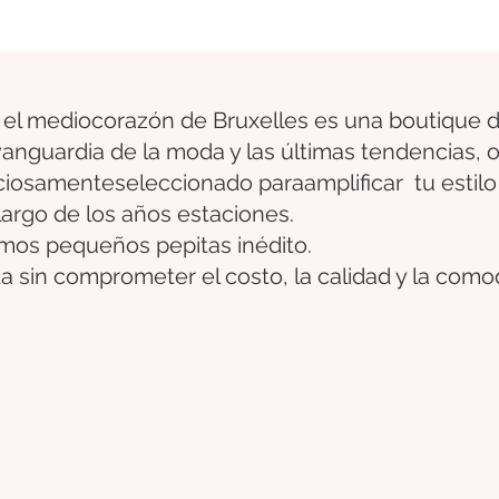
 el medio
corazón
de Bruxelles
es una boutique d
 vanguardia de la moda y las últimas tendencias,
ciosamente
seleccionado
para
amplificar
tu estilo
largo de los años
estaciones.
timos pequeños
pepitas
inédito.
a sin comprometer el costo, la calidad y la como