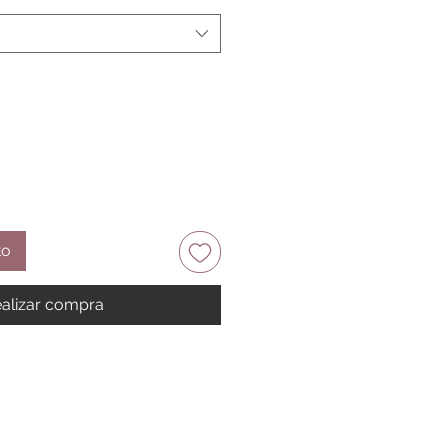
to
alizar compra