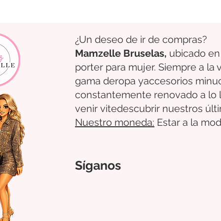
¿Un deseo de ir de compras?
Mamzelle Bruselas,
ubicado en
porter para mujer. Siempre a la
gama de
ropa
y
accesorios
minu
constantemente renovado a lo 
venir
vite
descubrir
nuestros úl
Nuestro
moneda:
Estar a la mod
Síganos