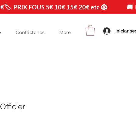
0€
Iniciar se
e
Contáctenos
More
Officier