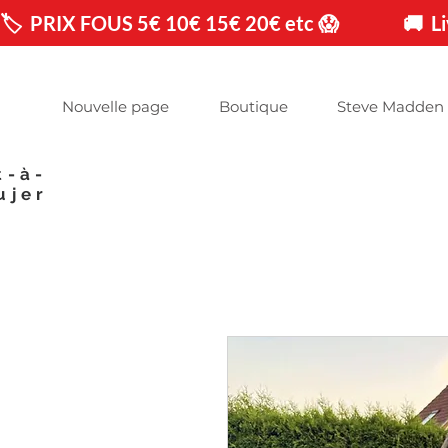
🏷️  PRIX FOUS 5€ 10€ 15€ 20€ etc 😱                🚚 
Nouvelle page
Boutique
Steve Madden
t-à-
ujer