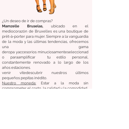
¿Un deseo de ir de compras?
Mamzelle Bruselas,
ubicado en el
medio
corazón
de Bruxelles
es una boutique de
prêt-à-porter para mujer. Siempre a la vanguardia
de la moda y las últimas tendencias, ofrecemos
una gama
de
ropa
y
accesorios
minuciosamente
seleccionad
o
para
amplificar
tu estilo personal,
constantemente renovado a lo largo de los
años
estaciones.
venir
vite
descubrir
nuestros últimos
pequeños
pepitas
inédito.
Nuestro
moneda:
Estar a la moda sin
comprometer el costo, la calidad y la comodidad.
Condiciones generales de venta
Devoluciones / Cambios
entregas