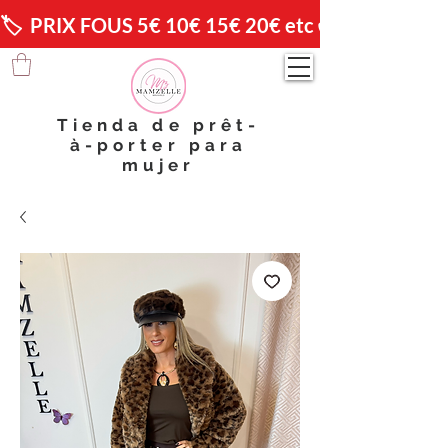
🏷️  PRIX FOUS 5€ 10€ 15€ 20€ etc 😱                🚚 
Tienda de prêt-
à-porter para
mujer