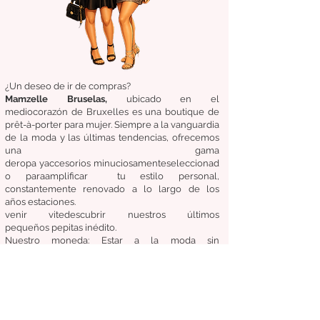
¿Un deseo de ir de compras?
Mamzelle Bruselas,
ubicado en el
medio
corazón
de Bruxelles
es una boutique de
prêt-à-porter para mujer. Siempre a la vanguardia
de la moda y las últimas tendencias, ofrecemos
una gama
de
ropa
y
accesorios
minuciosamente
seleccionad
o
para
amplificar
tu estilo personal,
constantemente renovado a lo largo de los
años
estaciones.
venir
vite
descubrir
nuestros últimos
pequeños
pepitas
inédito.
Nuestro
moneda:
Estar a la moda sin
comprometer el costo, la calidad y la comodidad.
Condiciones generales de venta