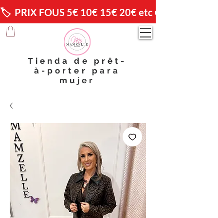
🏷️  PRIX FOUS 5€ 10€ 15€ 20€ etc 😱                🚚 
Tienda de prêt-
à-porter para
mujer