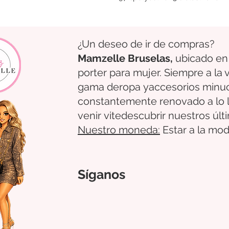
¿Un deseo de ir de compras?
Mamzelle Bruselas,
ubicado en
porter para mujer. Siempre a la
gama de
ropa
y
accesorios
minu
constantemente renovado a lo 
venir
vite
descubrir
nuestros úl
Nuestro
moneda:
Estar a la mod
Síganos