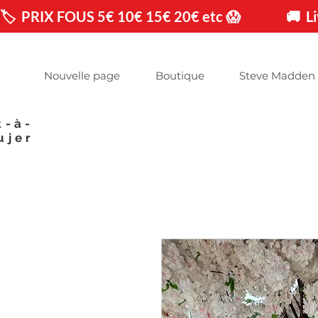
🏷️  PRIX FOUS 5€ 10€ 15€ 20€ etc 😱                🚚 
Nouvelle page
Boutique
Steve Madden
t-à-
ujer