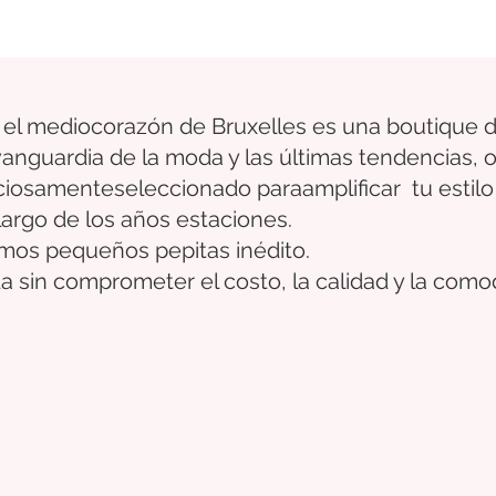
 el medio
corazón
de Bruxelles
es una boutique d
 vanguardia de la moda y las últimas tendencias,
ciosamente
seleccionado
para
amplificar
tu estilo
largo de los años
estaciones.
timos pequeños
pepitas
inédito.
a sin comprometer el costo, la calidad y la como