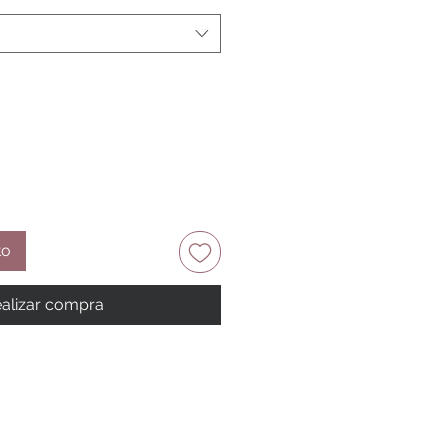
to
alizar compra