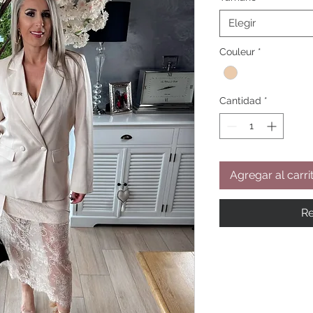
Elegir
Couleur
*
Cantidad
*
Agregar al carri
Re