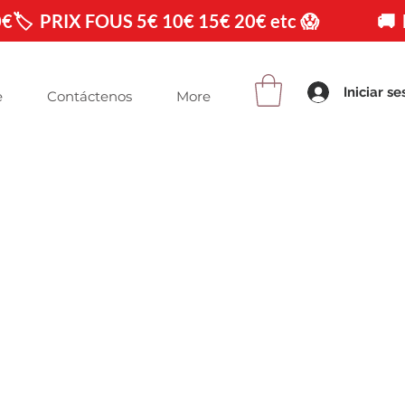
0€
Iniciar se
e
Contáctenos
More