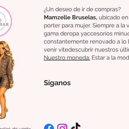
¿Un deseo de ir de compras?
Mamzelle Bruselas,
ubicado en
porter para mujer. Siempre a la
gama de
ropa
y
accesorios
minu
constantemente renovado a lo 
venir
vite
descubrir
nuestros úl
Nuestro
moneda:
Estar a la mod
Síganos
rales de venta