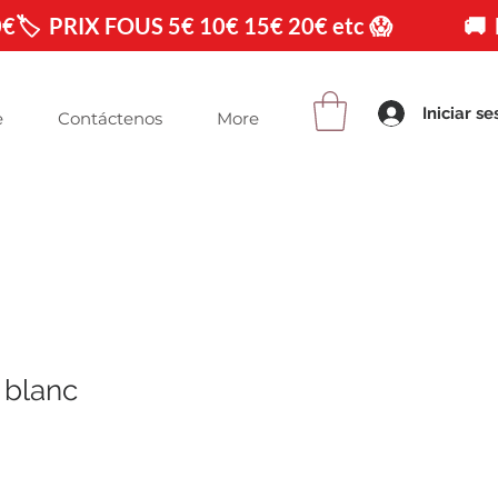
0€
Iniciar se
e
Contáctenos
More
 blanc