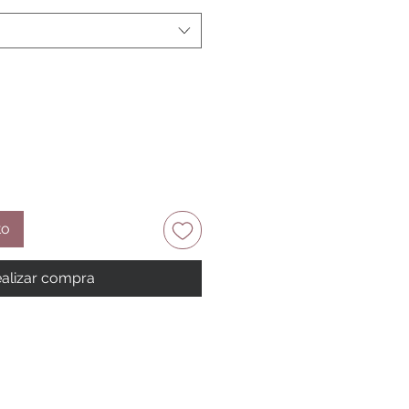
to
alizar compra