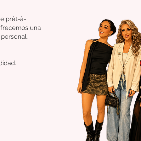
e prêt-à-
 ofrecemos una
 personal,
didad.