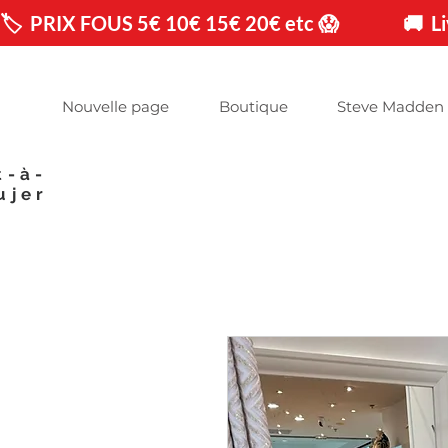
🏷️  PRIX FOUS 5€ 10€ 15€ 20€ etc 😱                🚚 
Nouvelle page
Boutique
Steve Madden
t-à-
ujer