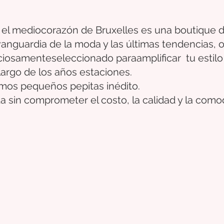
 el medio
corazón
de Bruxelles
es una boutique d
 vanguardia de la moda y las últimas tendencias,
ciosamente
seleccionado
para
amplificar
tu estilo
largo de los años
estaciones.
timos pequeños
pepitas
inédito.
a sin comprometer el costo, la calidad y la como