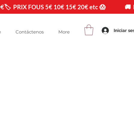
0€
Iniciar se
e
Contáctenos
More