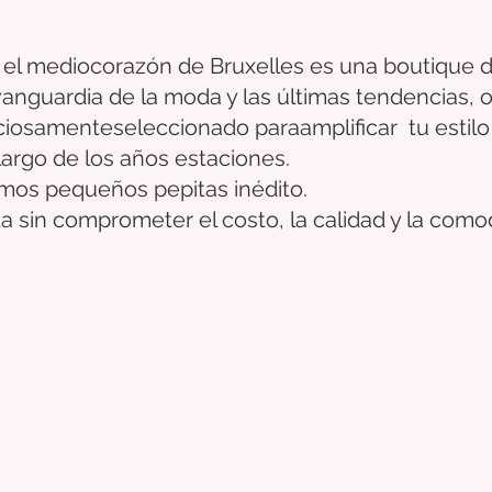
 el medio
corazón
de Bruxelles
es una boutique d
 vanguardia de la moda y las últimas tendencias,
ciosamente
seleccionado
para
amplificar
tu estilo
largo de los años
estaciones.
timos pequeños
pepitas
inédito.
a sin comprometer el costo, la calidad y la como