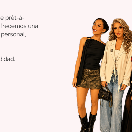
e prêt-à-
 ofrecemos una
 personal,
didad.