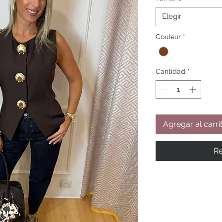
Elegir
Couleur
*
Cantidad
*
Agregar al carri
Re