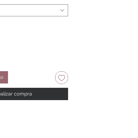
to
alizar compra