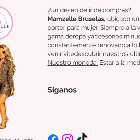
¿Un deseo de ir de compras?
Mamzelle Bruselas,
ubicado en
porter para mujer. Siempre a la
gama de
ropa
y
accesorios
minu
constantemente renovado a lo 
venir
vite
descubrir
nuestros úl
Nuestro
moneda:
Estar a la mod
Síganos
rales de venta