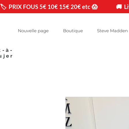
🏷️  PRIX FOUS 5€ 10€ 15€ 20€ etc 😱                🚚 
Nouvelle page
Boutique
Steve Madden
t-à-
ujer