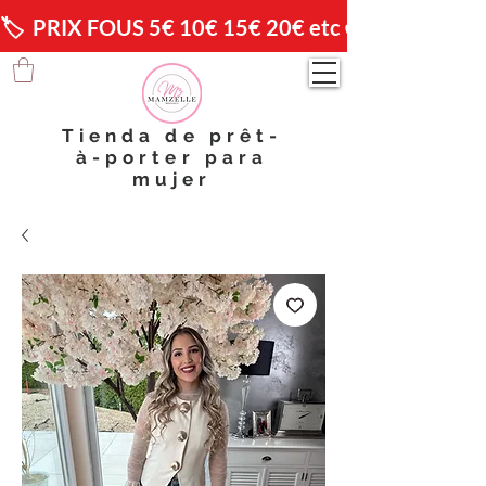
🏷️  PRIX FOUS 5€ 10€ 15€ 20€ etc 😱                🚚 
Tienda de prêt-
à-porter para
mujer