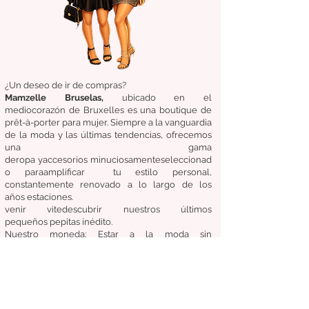
¿Un deseo de ir de compras?
Mamzelle Bruselas,
ubicado en el
medio
corazón
de Bruxelles
es una boutique de
prêt-à-porter para mujer. Siempre a la vanguardia
de la moda y las últimas tendencias, ofrecemos
una gama
de
ropa
y
accesorios
minuciosamente
seleccionad
o
para
amplificar
tu estilo personal,
constantemente renovado a lo largo de los
años
estaciones.
venir
vite
descubrir
nuestros últimos
pequeños
pepitas
inédito.
Nuestro
moneda:
Estar a la moda sin
comprometer el costo, la calidad y la comodidad.
Condiciones generales de venta