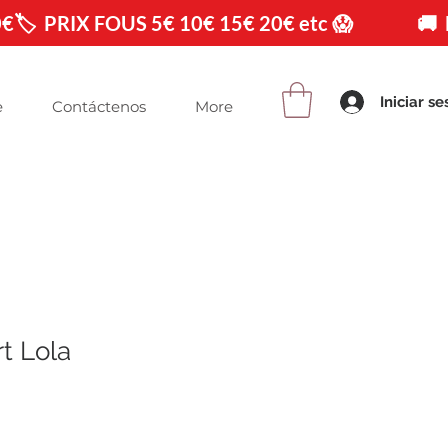
0€
Iniciar se
e
Contáctenos
More
t Lola