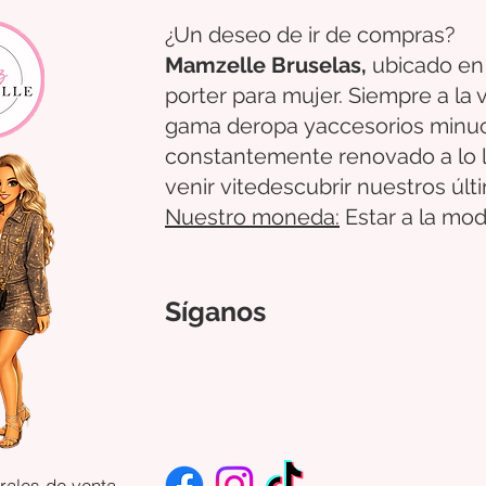
¿Un deseo de ir de compras?
Mamzelle Bruselas,
ubicado en
porter para mujer. Siempre a la
gama de
ropa
y
accesorios
minu
constantemente renovado a lo 
venir
vite
descubrir
nuestros úl
Nuestro
moneda:
Estar a la mod
Síganos
rales de venta