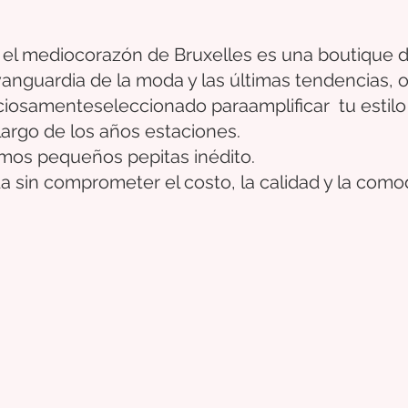
 el medio
corazón
de Bruxelles
es una boutique d
 vanguardia de la moda y las últimas tendencias,
ciosamente
seleccionado
para
amplificar
tu estilo
largo de los años
estaciones.
timos pequeños
pepitas
inédito.
a sin comprometer el costo, la calidad y la como