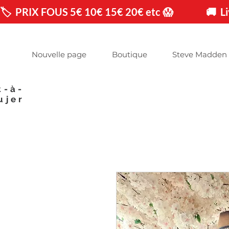
🏷️  PRIX FOUS 5€ 10€ 15€ 20€ etc 😱                🚚 
Nouvelle page
Boutique
Steve Madden
t-à-
ujer