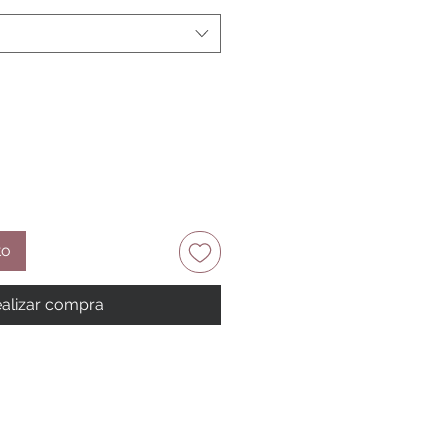
to
alizar compra