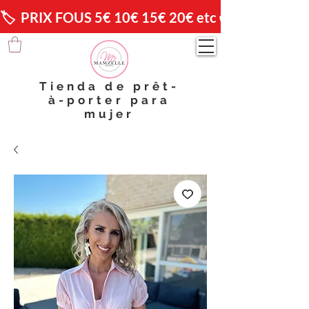
🏷️  PRIX FOUS 5€ 10€ 15€ 20€ etc 😱                🚚 
Tienda de prêt-
à-porter para
mujer