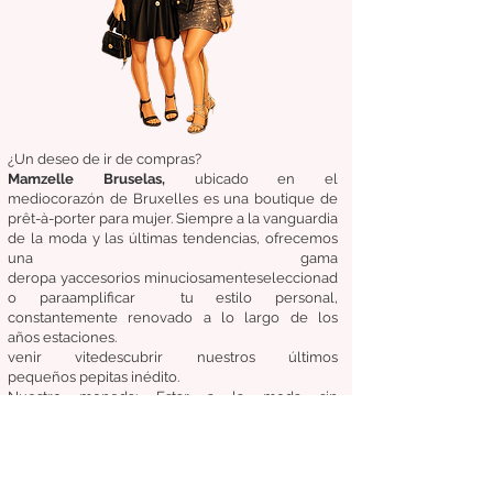
¿Un deseo de ir de compras?
Mamzelle Bruselas,
ubicado en el
medio
corazón
de Bruxelles
es una boutique de
prêt-à-porter para mujer. Siempre a la vanguardia
de la moda y las últimas tendencias, ofrecemos
una gama
de
ropa
y
accesorios
minuciosamente
seleccionad
o
para
amplificar
tu estilo personal,
constantemente renovado a lo largo de los
años
estaciones.
venir
vite
descubrir
nuestros últimos
pequeños
pepitas
inédito.
Nuestro
moneda:
Estar a la moda sin
comprometer el costo, la calidad y la comodidad.
Condiciones generales de venta