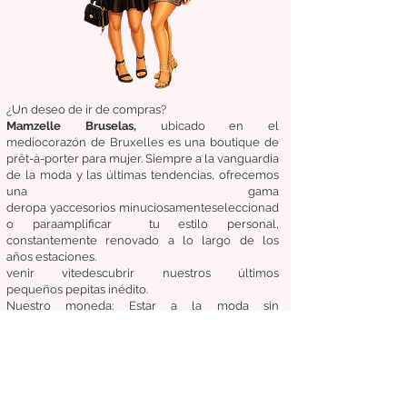
¿Un deseo de ir de compras?
Mamzelle Bruselas,
ubicado en el
medio
corazón
de Bruxelles
es una boutique de
prêt-à-porter para mujer. Siempre a la vanguardia
de la moda y las últimas tendencias, ofrecemos
una gama
de
ropa
y
accesorios
minuciosamente
seleccionad
o
para
amplificar
tu estilo personal,
constantemente renovado a lo largo de los
años
estaciones.
venir
vite
descubrir
nuestros últimos
pequeños
pepitas
inédito.
Nuestro
moneda:
Estar a la moda sin
comprometer el costo, la calidad y la comodidad.
Condiciones generales de venta