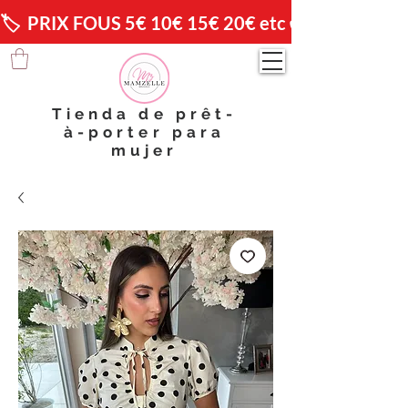
🏷️  PRIX FOUS 5€ 10€ 15€ 20€ etc 😱                🚚 
Tienda de prêt-
à-porter para
mujer