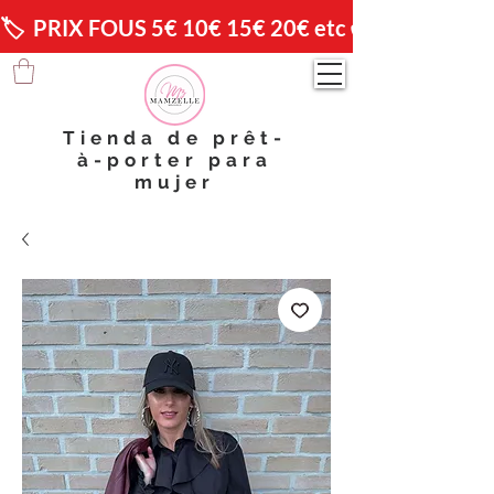
🏷️  PRIX FOUS 5€ 10€ 15€ 20€ etc 😱                🚚 
Tienda de prêt-
à-porter para
mujer