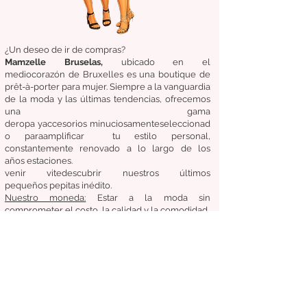
¿Un deseo de ir de compras?
Mamzelle Bruselas,
ubicado en el
medio
corazón
de Bruxelles
es una boutique de
prêt-à-porter para mujer. Siempre a la vanguardia
de la moda y las últimas tendencias, ofrecemos
una gama
de
ropa
y
accesorios
minuciosamente
seleccionad
o
para
amplificar
tu estilo personal,
constantemente renovado a lo largo de los
años
estaciones.
venir
vite
descubrir
nuestros últimos
pequeños
pepitas
inédito.
Nuestro
moneda:
Estar a la moda sin
comprometer el costo, la calidad y la comodidad.
Condiciones generales de venta
Devoluciones / Cambios
entregas