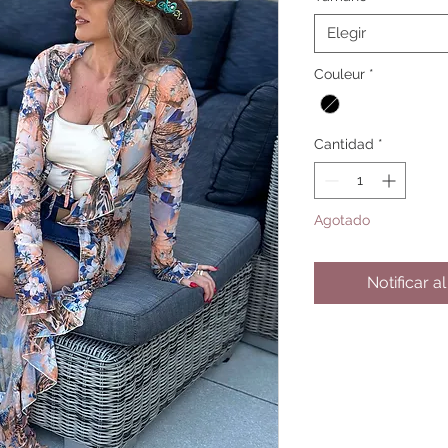
Elegir
Couleur
*
Cantidad
*
Agotado
Notificar a