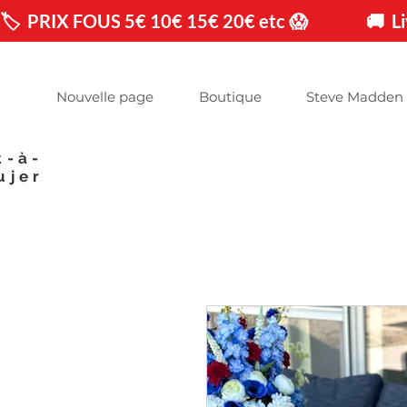
🏷️  PRIX FOUS 5€ 10€ 15€ 20€ etc 😱                🚚 
Nouvelle page
Boutique
Steve Madden
t-à-
ujer