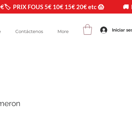
0€
Iniciar se
e
Contáctenos
More
ameron