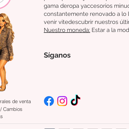
gama de
ropa
y
accesorios
minu
constantemente renovado a lo 
venir
vite
descubrir
nuestros úl
Nuestro
moneda:
Estar a la mod
Síganos
rales de venta
 / Cambios
as