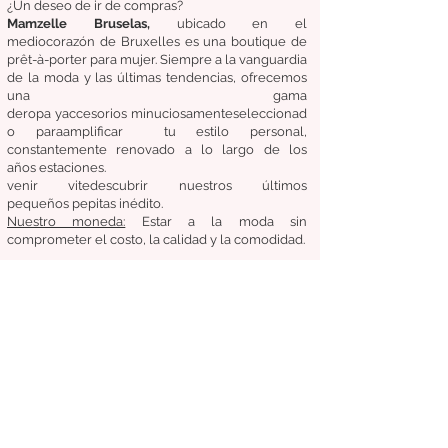
¿Un deseo de ir de compras?
Mamzelle Bruselas,
ubicado en el
medio
corazón
de Bruxelles
es una boutique de
prêt-à-porter para mujer. Siempre a la vanguardia
de la moda y las últimas tendencias, ofrecemos
una gama
de
ropa
y
accesorios
minuciosamente
seleccionad
o
para
amplificar
tu estilo personal,
constantemente renovado a lo largo de los
años
estaciones.
venir
vite
descubrir
nuestros últimos
pequeños
pepitas
inédito.
Nuestro
moneda:
Estar a la moda sin
comprometer el costo, la calidad y la comodidad.
Condiciones generales de venta
Devoluciones / Cambios
entregas
Síganos