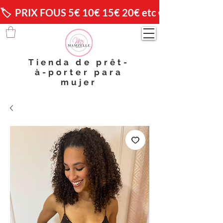
🏷️  PRIX FOUS 5€ 10€ 15€ 20€ etc 😱                🚚 
Tienda de prêt-
à-porter para
mujer