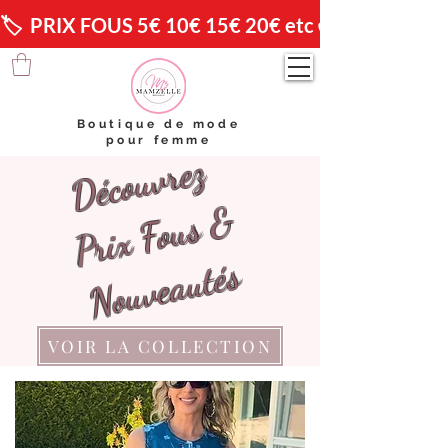
🏷️  PRIX FOUS 5€ 10€ 15€ 20€ etc 😱                🚚 
Boutique de mode
pour femme
Découvrez
Prix Fous &
Nouveautés
​
VOIR LA COLLECTION