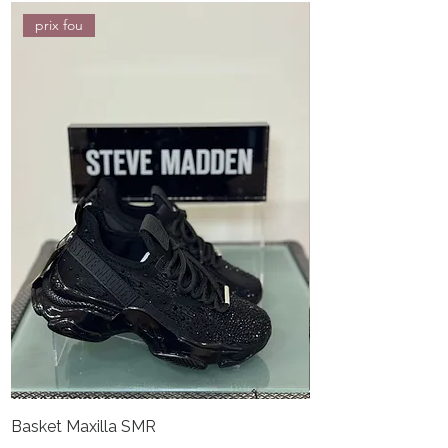
prix fou
Basket Maxilla SMR
Basket Mistica