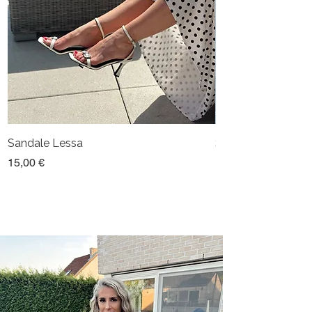
Sandale Lessa
Sandale Alya
Prix
Prix
15,00 €
15,00 €