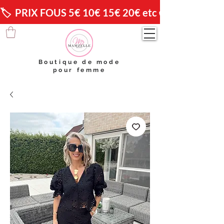
🏷️  PRIX FOUS 5€ 10€ 15€ 20€ etc 😱                🚚 
Boutique de mode
pour femme