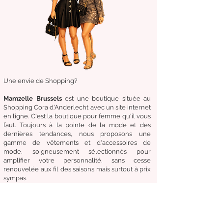
Une envie de Shopping?
Mamzelle Brussels
est une boutique située au
Shopping Cora d'Anderlecht avec un site internet
en ligne. C'est la boutique
pour femme qu'il vous
faut. Toujours à la pointe de la mode et des
dernières tendances, nous proposons une
gamme de
vêtements
et d'
accessoires de
mode,
soigneusement
sélectionnés
pour
amplifier
votre
personnalité
, sans cesse
renouvelée aux fil des
saisons mais surtout à prix
sympas.
Venez
vite
découvrir
notre collection et
nos
accessoires de mode pour un Dressing chic &
tendance en toute circonstance.