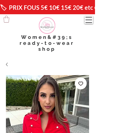
🏷️  PRIX FOUS 5€ 10€ 15€ 20€ etc 😱                🚚 
Women&#39;s
ready-to-wear
shop