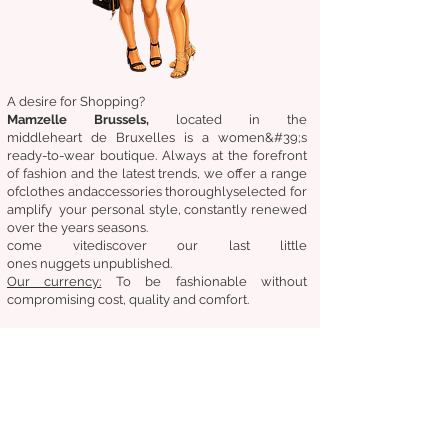
A desire for Shopping?
Mamzelle Brussels,
located in the
middle
heart
de Bruxelles
is a women&#39;s
ready-to-wear boutique. Always at the forefront
of fashion and the latest trends, we offer a range
of
clothes
and
accessories
thoroughly
selected
for
amplify
your personal style, constantly renewed
over the years
seasons.
come
vite
discover
our last little
ones
nuggets
unpublished.
Our
currency:
To be fashionable without
compromising cost, quality and comfort.
General condition of sale
Returns &amp;amp; exchanges
Deliveries