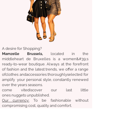
A desire for Shopping?
Mamzelle Brussels,
located in the
middle
heart
de Bruxelles
is a women&#39;s
ready-to-wear boutique. Always at the forefront
of fashion and the latest trends, we offer a range
of
clothes
and
accessories
thoroughly
selected
for
amplify
your personal style, constantly renewed
over the years
seasons.
come
vite
discover
our last little
ones
nuggets
unpublished.
Our
currency:
To be fashionable without
compromising cost, quality and comfort.
General condition of sale