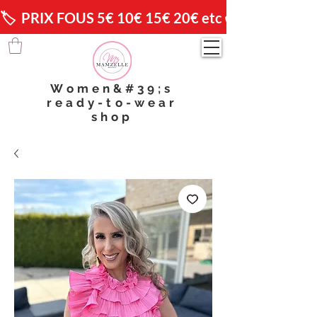
🏷️  PRIX FOUS 5€ 10€ 15€ 20€ etc 😱                🚚 
Women&#39;s
ready-to-wear
shop