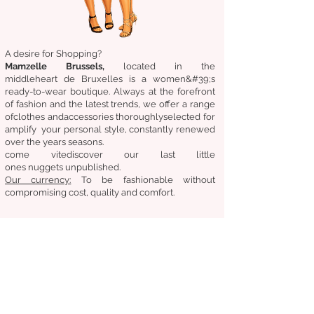
A desire for Shopping?
Mamzelle Brussels,
located in the
middle
heart
de Bruxelles
is a women&#39;s
ready-to-wear boutique. Always at the forefront
of fashion and the latest trends, we offer a range
of
clothes
and
accessories
thoroughly
selected
for
amplify
your personal style, constantly renewed
over the years
seasons.
come
vite
discover
our last little
ones
nuggets
unpublished.
Our
currency:
To be fashionable without
compromising cost, quality and comfort.
General condition of sale
Returns &amp;amp; exchanges
Deliveries
Follow us