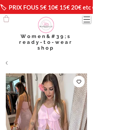
🏷️  PRIX FOUS 5€ 10€ 15€ 20€ etc 😱                🚚 
Women&#39;s
ready-to-wear
shop