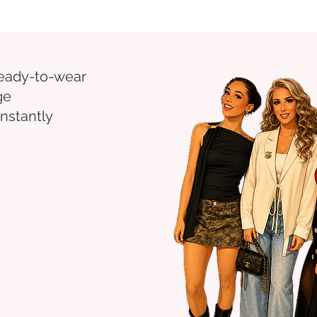
eady-to-wear
ge
nstantly
.