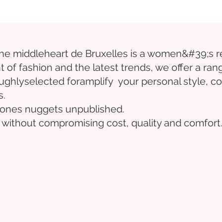
the middle
heart
de Bruxelles
is a women&#39;s r
t of fashion and the latest trends, we offer a ran
ughly
selected
for
amplify
your personal style, co
s.
e ones
nuggets
unpublished.
 without compromising cost, quality and comfort