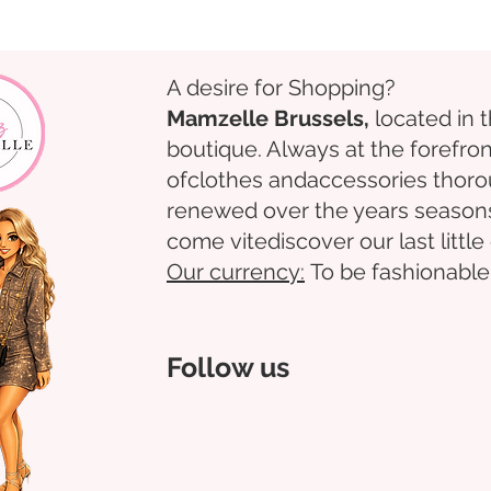
A desire for Shopping?
Mamzelle Brussels,
located in 
boutique. Always at the forefron
of
clothes
and
accessories
thoro
renewed over the years
season
come
vite
discover
our last littl
Our
currency:
To be fashionable
Follow us