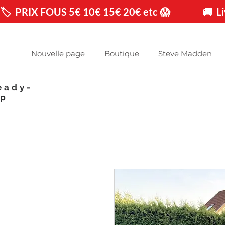
🏷️  PRIX FOUS 5€ 10€ 15€ 20€ etc 😱                🚚 
Nouvelle page
Boutique
Steve Madden
eady-
op