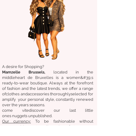
A desire for Shopping?
Mamzelle Brussels,
located in the
middle
heart
de Bruxelles
is a women&#39;s
ready-to-wear boutique. Always at the forefront
of fashion and the latest trends, we offer a range
of
clothes
and
accessories
thoroughly
selected
for
amplify
your personal style, constantly renewed
over the years
seasons.
come
vite
discover
our last little
ones
nuggets
unpublished.
Our
currency:
To be fashionable without
compromising cost, quality and comfort.