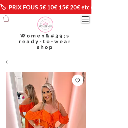
🏷️  PRIX FOUS 5€ 10€ 15€ 20€ etc 😱                🚚 
Women&#39;s
ready-to-wear
shop