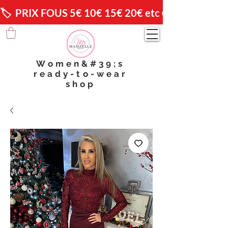
🏷️  PRIX FOUS 5€ 10€ 15€ 20€ etc 😱                🚚 
Women&#39;s
ready-to-wear
shop