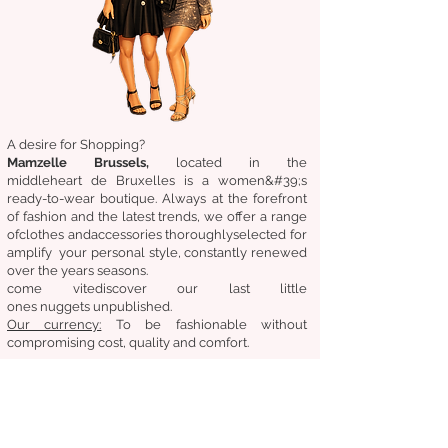
A desire for Shopping?
Mamzelle Brussels,
located in the
middle
heart
de Bruxelles
is a women&#39;s
ready-to-wear boutique. Always at the forefront
of fashion and the latest trends, we offer a range
of
clothes
and
accessories
thoroughly
selected
for
amplify
your personal style, constantly renewed
over the years
seasons.
come
vite
discover
our last little
ones
nuggets
unpublished.
Our
currency:
To be fashionable without
compromising cost, quality and comfort.
General condition of sale
Returns &amp;amp; exchanges