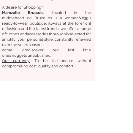
A desire for Shopping?
Mamzelle Brussels,
located in the
middle
heart
de Bruxelles
is a women&#39;s
ready-to-wear boutique. Always at the forefront
of fashion and the latest trends, we offer a range
of
clothes
and
accessories
thoroughly
selected
for
amplify
your personal style, constantly renewed
over the years
seasons.
come
vite
discover
our last little
ones
nuggets
unpublished.
Our
currency:
To be fashionable without
compromising cost, quality and comfort.
General condition of sale
Returns &amp;amp; exchanges
Deliveries
Follow us