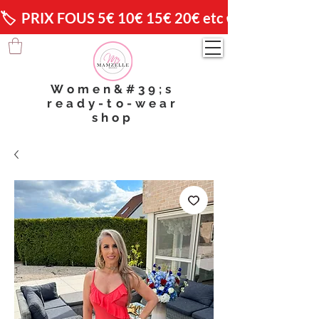
🏷️  PRIX FOUS 5€ 10€ 15€ 20€ etc 😱                🚚 
Women&#39;s
ready-to-wear
shop