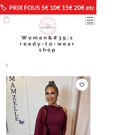
🏷️  PRIX FOUS 5€ 10€ 15€ 20€ etc 😱                🚚 
Women&#39;s
ready-to-wear
shop