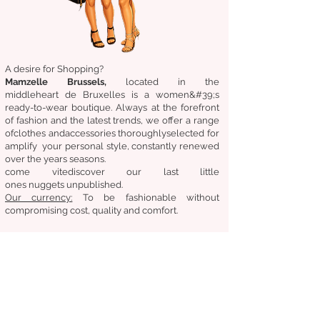
A desire for Shopping?
Mamzelle Brussels,
located in the
middle
heart
de Bruxelles
is a women&#39;s
ready-to-wear boutique. Always at the forefront
of fashion and the latest trends, we offer a range
of
clothes
and
accessories
thoroughly
selected
for
amplify
your personal style, constantly renewed
over the years
seasons.
come
vite
discover
our last little
ones
nuggets
unpublished.
Our
currency:
To be fashionable without
compromising cost, quality and comfort.
General condition of sale
Returns &amp;amp; exchanges
Deliveries