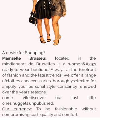
A desire for Shopping?
Mamzelle Brussels,
located in the
middle
heart
de Bruxelles
is a women&#39;s
ready-to-wear boutique. Always at the forefront
of fashion and the latest trends, we offer a range
of
clothes
and
accessories
thoroughly
selected
for
amplify
your personal style, constantly renewed
over the years
seasons.
come
vite
discover
our last little
ones
nuggets
unpublished.
Our
currency:
To be fashionable without
compromising cost, quality and comfort.
General condition of sale