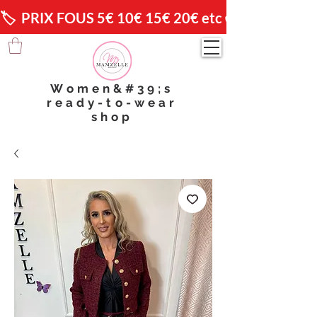
🏷️  PRIX FOUS 5€ 10€ 15€ 20€ etc 😱                🚚 
Women&#39;s
ready-to-wear
shop