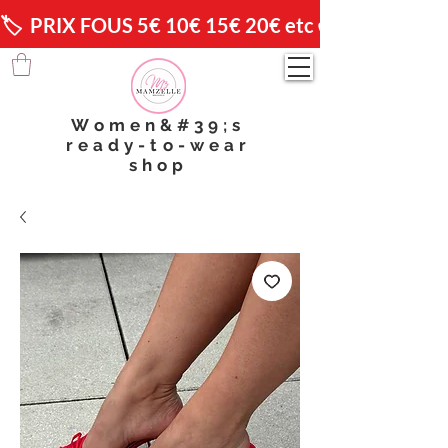
🏷️  PRIX FOUS 5€ 10€ 15€ 20€ etc 😱                🚚 
Women&#39;s
ready-to-wear
shop