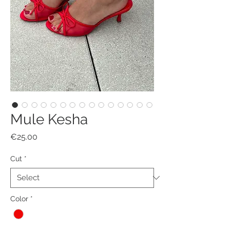
Mule Kesha
Price
€25.00
Cut
*
Color
*