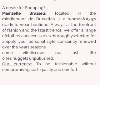
A desire for Shopping?
Mamzelle Brussels,
located in the
middle
heart
de Bruxelles
is a women&#39;s
ready-to-wear boutique. Always at the forefront
of fashion and the latest trends, we offer a range
of
clothes
and
accessories
thoroughly
selected
for
amplify
your personal style, constantly renewed
over the years
seasons.
come
vite
discover
our last little
ones
nuggets
unpublished.
Our
currency:
To be fashionable without
compromising cost, quality and comfort.
General condition of sale
Returns &amp;amp; exchanges
Deliveries
Follow us