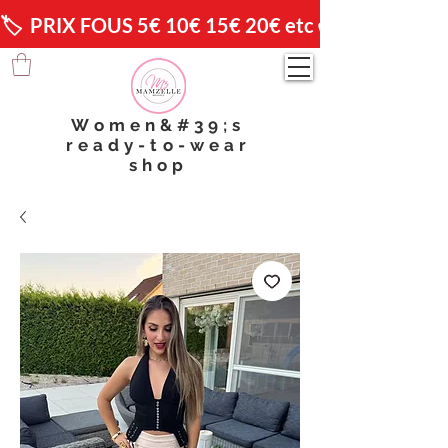
🏷️  PRIX FOUS 5€ 10€ 15€ 20€ etc 😱                🚚 
Women&#39;s
ready-to-wear
shop