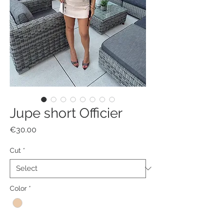
Jupe short Officier
Price
€30.00
Cut
*
Color
*