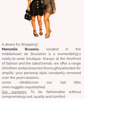
A desire for Shopping?
Mamzelle Brussels,
located in the
middle
heart
de Bruxelles
is a women&#39;s
ready-to-wear boutique. Always at the forefront
of fashion and the latest trends, we offer a range
of
clothes
and
accessories
thoroughly
selected
for
amplify
your personal style, constantly renewed
over the years
seasons.
come
vite
discover
our last little
ones
nuggets
unpublished.
Our
currency:
To be fashionable without
compromising cost, quality and comfort.
General condition of sale