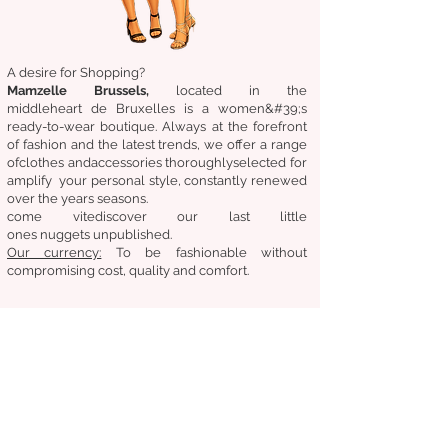
A desire for Shopping?
Mamzelle Brussels,
located in the
middle
heart
de Bruxelles
is a women&#39;s
ready-to-wear boutique. Always at the forefront
of fashion and the latest trends, we offer a range
of
clothes
and
accessories
thoroughly
selected
for
amplify
your personal style, constantly renewed
over the years
seasons.
come
vite
discover
our last little
ones
nuggets
unpublished.
Our
currency:
To be fashionable without
compromising cost, quality and comfort.
General condition of sale
Returns &amp;amp; exchanges
Deliveries
Follow us