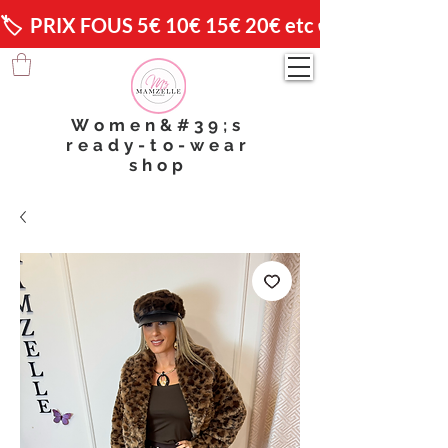
🏷️  PRIX FOUS 5€ 10€ 15€ 20€ etc 😱                🚚 
Women&#39;s
ready-to-wear
shop