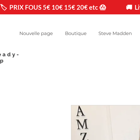
🏷️  PRIX FOUS 5€ 10€ 15€ 20€ etc 😱                🚚 
Nouvelle page
Boutique
Steve Madden
eady-
op