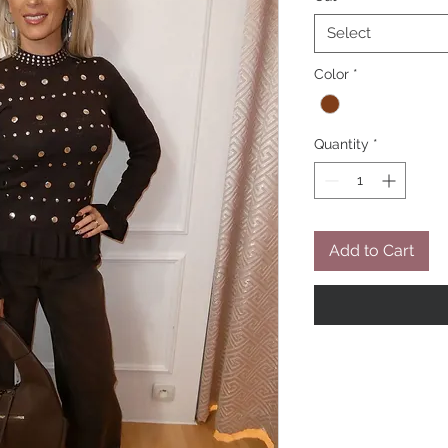
Select
Color
*
Quantity
*
Add to Cart