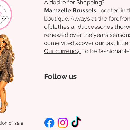
A desire for Shopping?
Mamzelle Brussels,
located in 
boutique. Always at the forefron
of
clothes
and
accessories
thoro
renewed over the years
season
come
vite
discover
our last littl
Our
currency:
To be fashionable
Follow us
ion of sale