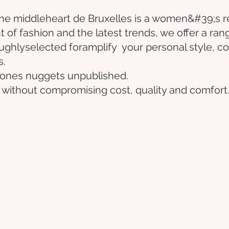
the middle
heart
de Bruxelles
is a women&#39;s r
t of fashion and the latest trends, we offer a ran
ughly
selected
for
amplify
your personal style, co
s.
e ones
nuggets
unpublished.
 without compromising cost, quality and comfort