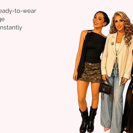
eady-to-wear
ge
nstantly
.