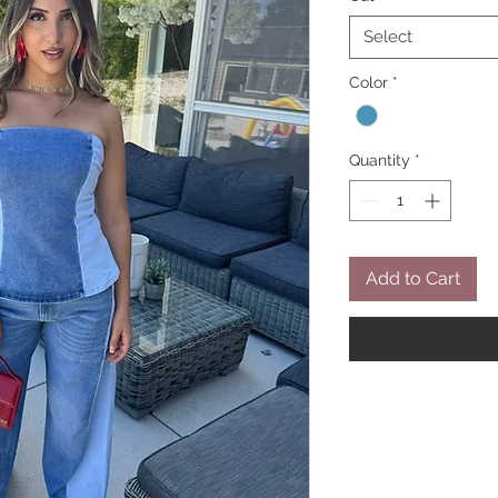
Select
Color
*
Quantity
*
Add to Cart