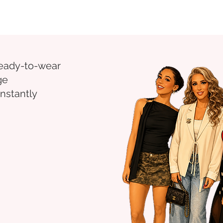
eady-to-wear
ge
nstantly
.