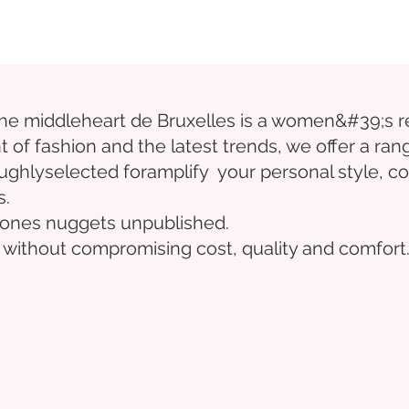
the middle
heart
de Bruxelles
is a women&#39;s r
t of fashion and the latest trends, we offer a ran
ughly
selected
for
amplify
your personal style, co
s.
e ones
nuggets
unpublished.
 without compromising cost, quality and comfort