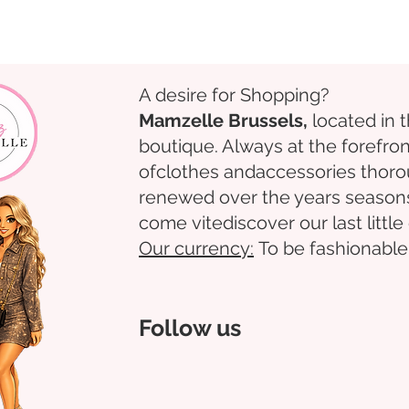
A desire for Shopping?
Mamzelle Brussels,
located in 
boutique. Always at the forefron
of
clothes
and
accessories
thoro
renewed over the years
season
come
vite
discover
our last littl
Our
currency:
To be fashionable
Follow us