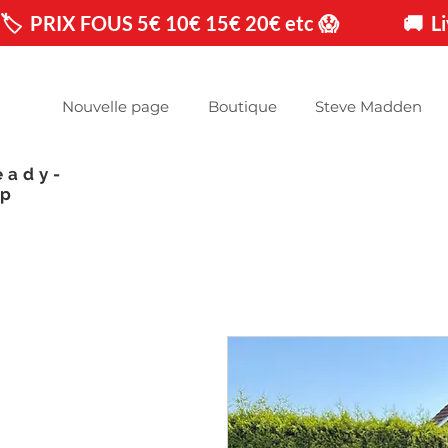
🏷️  PRIX FOUS 5€ 10€ 15€ 20€ etc 😱                🚚 
Nouvelle page
Boutique
Steve Madden
eady-
op