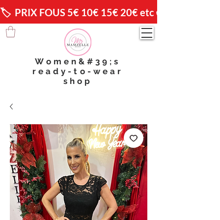
🏷️  PRIX FOUS 5€ 10€ 15€ 20€ etc 😱                🚚 
Women&#39;s
ready-to-wear
shop