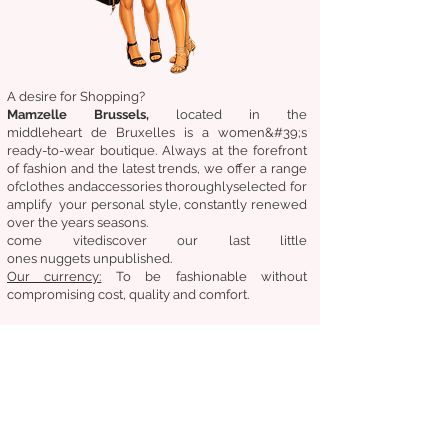
A desire for Shopping?
Mamzelle Brussels,
located in the
middle
heart
de Bruxelles
is a women&#39;s
ready-to-wear boutique. Always at the forefront
of fashion and the latest trends, we offer a range
of
clothes
and
accessories
thoroughly
selected
for
amplify
your personal style, constantly renewed
over the years
seasons.
come
vite
discover
our last little
ones
nuggets
unpublished.
Our
currency:
To be fashionable without
compromising cost, quality and comfort.
General condition of sale
Returns &amp;amp; exchanges
Deliveries