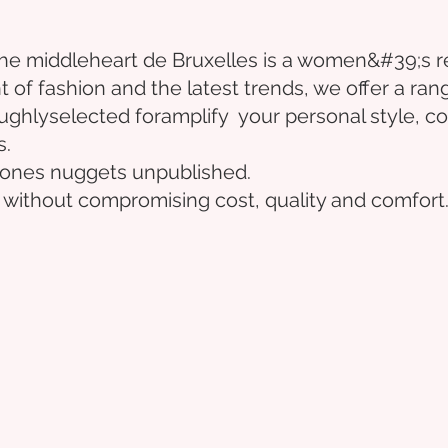
the middle
heart
de Bruxelles
is a women&#39;s r
t of fashion and the latest trends, we offer a ran
ughly
selected
for
amplify
your personal style, co
s.
e ones
nuggets
unpublished.
 without compromising cost, quality and comfort