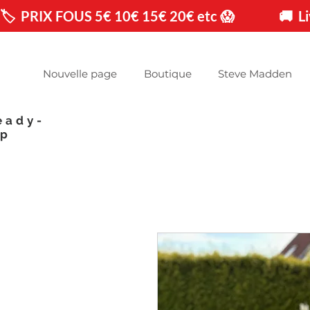
🏷️  PRIX FOUS 5€ 10€ 15€ 20€ etc 😱                🚚 
Nouvelle page
Boutique
Steve Madden
eady-
op