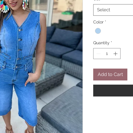
Select
Color
*
Quantity
*
Add to Cart