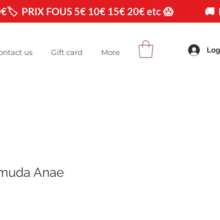
0€
Log
ontact us
Gift card
More
muda Anae