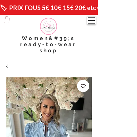
🏷️  PRIX FOUS 5€ 10€ 15€ 20€ etc 😱                🚚 
Women&#39;s
ready-to-wear
shop