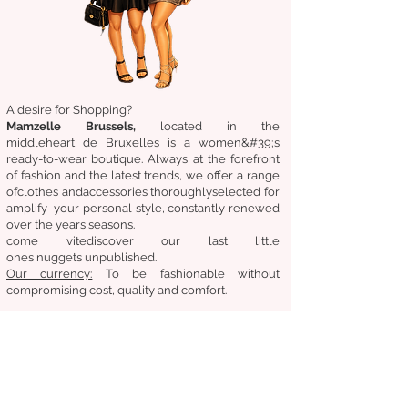
A desire for Shopping?
Mamzelle Brussels,
located in the
middle
heart
de Bruxelles
is a women&#39;s
ready-to-wear boutique. Always at the forefront
of fashion and the latest trends, we offer a range
of
clothes
and
accessories
thoroughly
selected
for
amplify
your personal style, constantly renewed
over the years
seasons.
come
vite
discover
our last little
ones
nuggets
unpublished.
Our
currency:
To be fashionable without
compromising cost, quality and comfort.
General condition of sale
Returns &amp;amp; exchanges
Deliveries