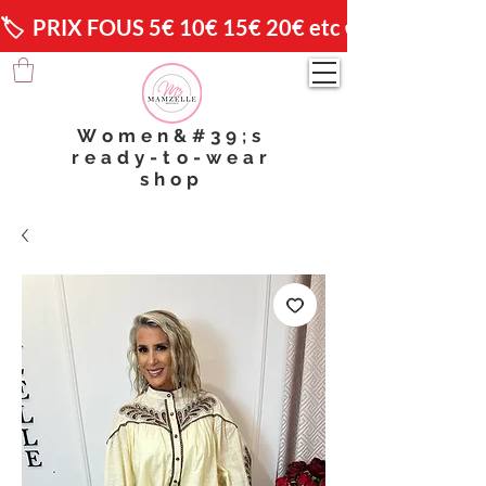
🏷️  PRIX FOUS 5€ 10€ 15€ 20€ etc 😱                🚚 
Women&#39;s
ready-to-wear
shop