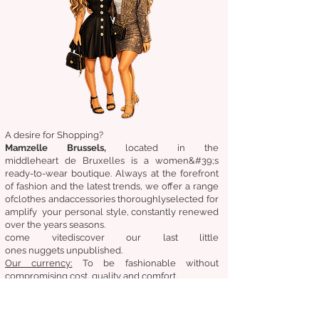
A desire for Shopping?
Mamzelle Brussels,
located in the
middle
heart
de Bruxelles
is a women&#39;s
ready-to-wear boutique. Always at the forefront
of fashion and the latest trends, we offer a range
of
clothes
and
accessories
thoroughly
selected
for
amplify
your personal style, constantly renewed
over the years
seasons.
come
vite
discover
our last little
ones
nuggets
unpublished.
Our
currency:
To be fashionable without
compromising cost, quality and comfort.