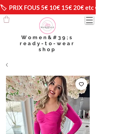
🏷️  PRIX FOUS 5€ 10€ 15€ 20€ etc 😱                🚚 
Women&#39;s
ready-to-wear
shop