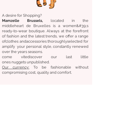
A desire for Shopping?
Mamzelle Brussels,
located in the
middle
heart
de Bruxelles
is a women&#39;s
ready-to-wear boutique. Always at the forefront
of fashion and the latest trends, we offer a range
of
clothes
and
accessories
thoroughly
selected
for
amplify
your personal style, constantly renewed
over the years
seasons.
come
vite
discover
our last little
ones
nuggets
unpublished.
Our
currency:
To be fashionable without
compromising cost, quality and comfort.
General condition of sale
Returns &amp;amp; exchanges
Deliveries
Follow us