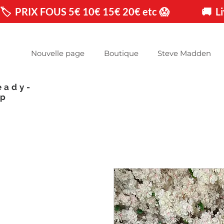
🏷️  PRIX FOUS 5€ 10€ 15€ 20€ etc 😱                🚚 
Nouvelle page
Boutique
Steve Madden
eady-
op