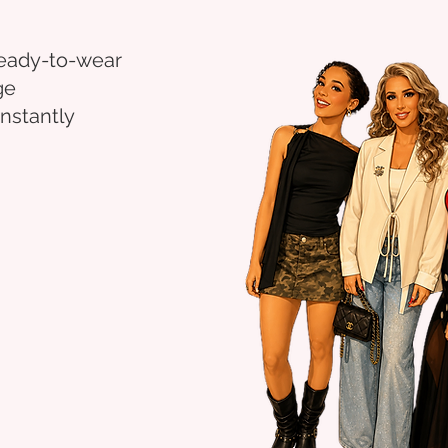
eady-to-wear
ge
nstantly
.