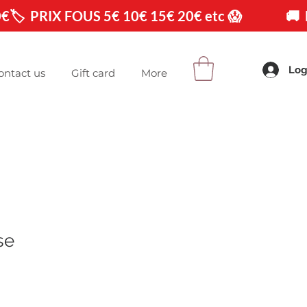
0€
Log
ontact us
Gift card
More
se