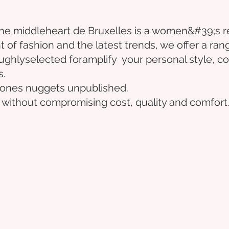
the middle
heart
de Bruxelles
is a women&#39;s r
t of fashion and the latest trends, we offer a ran
ughly
selected
for
amplify
your personal style, co
s.
e ones
nuggets
unpublished.
 without compromising cost, quality and comfort