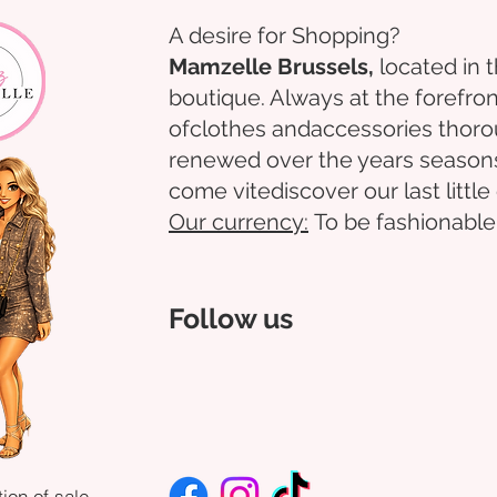
A desire for Shopping?
Mamzelle Brussels,
located in 
boutique. Always at the forefron
of
clothes
and
accessories
thoro
renewed over the years
season
come
vite
discover
our last littl
Our
currency:
To be fashionable
Follow us
ion of sale