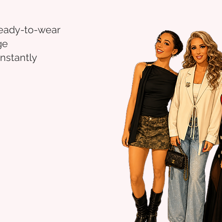
eady-to-wear
ge
nstantly
.