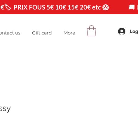
0€
Log
ontact us
Gift card
More
ssy