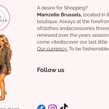
A desire for Shopping?
Mamzelle Brussels,
located in 
boutique. Always at the forefron
of
clothes
and
accessories
thoro
renewed over the years
season
come
vite
discover
our last littl
Our
currency:
To be fashionable
Follow us
ion of sale