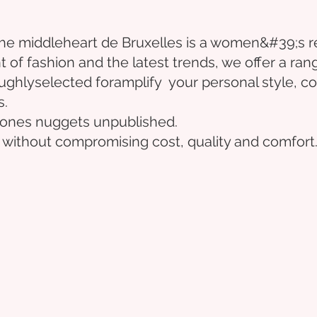
the middle
heart
de Bruxelles
is a women&#39;s r
t of fashion and the latest trends, we offer a ran
ughly
selected
for
amplify
your personal style, co
s.
e ones
nuggets
unpublished.
 without compromising cost, quality and comfort