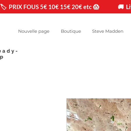
🏷️  PRIX FOUS 5€ 10€ 15€ 20€ etc 😱                🚚 
Nouvelle page
Boutique
Steve Madden
eady-
op