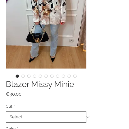
Blazer Missy Minie
Price
€30.00
Cut
*
Color
*