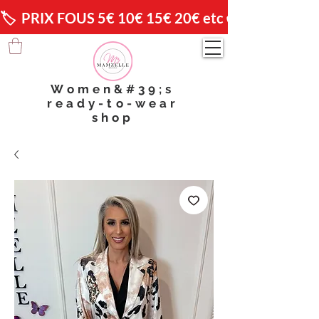
🏷️  PRIX FOUS 5€ 10€ 15€ 20€ etc 😱                🚚 
Women&#39;s
ready-to-wear
shop