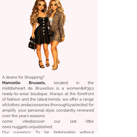
A desire for Shopping?
Mamzelle Brussels,
located in the
middle
heart
de Bruxelles
is a women&#39;s
ready-to-wear boutique. Always at the forefront
of fashion and the latest trends, we offer a range
of
clothes
and
accessories
thoroughly
selected
for
amplify
your personal style, constantly renewed
over the years
seasons.
come
vite
discover
our last little
ones
nuggets
unpublished.
Our
currency:
To be fashionable without